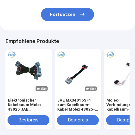
Fortsetzen
Empfohlene Produkte
Elektronischer
JAE MX34016SF1
Molex-
Kabelbaum Molex
zum Kabelbaum-
Verbindungsst
43025 JAE
Kabel Molex 43025-
Kabelbaum-
MX34016SF1 1400
1400
Verbindungs-
Verbindungsstück
System-Kabel
Bestpreis
Bestpreis
Bestprei