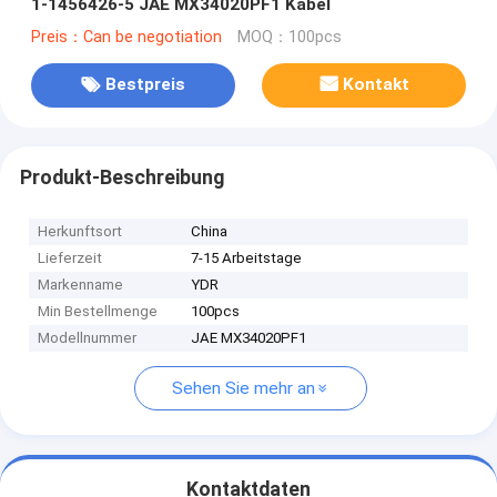
1-1456426-5 JAE MX34020PF1 Kabel
Preis：Can be negotiation
MOQ：100pcs
Bestpreis
Kontakt
Produkt-Beschreibung
Herkunftsort
China
Lieferzeit
7-15 Arbeitstage
Markenname
YDR
Min Bestellmenge
100pcs
Modellnummer
JAE MX34020PF1
Sehen Sie mehr an
Kontaktdaten