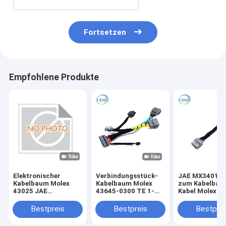
Fortsetzen
Empfohlene Produkte
Elektronischer
Verbindungsstück-
JAE MX34016
Kabelbaum Molex
Kabelbaum Molex
zum Kabelbau
43025 JAE
43645-0300 TE 1-
Kabel Molex 4
MX34016SF1 1400
1456426-5 JAE
1400
Verbindungsstück
MX34020PF1 Kabel
Bestpreis
Bestpreis
Bestprei