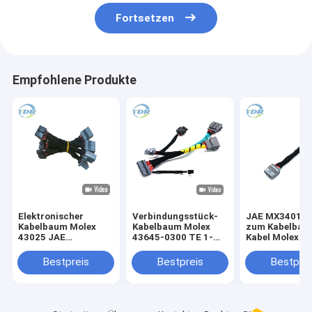
Fortsetzen
Empfohlene Produkte
Elektronischer
Verbindungsstück-
JAE MX34016
Kabelbaum Molex
Kabelbaum Molex
zum Kabelbau
43025 JAE
43645-0300 TE 1-
Kabel Molex 4
MX34016SF1 1400
1456426-5 JAE
1400
Verbindungsstück
MX34020PF1 Kabel
Bestpreis
Bestpreis
Bestprei