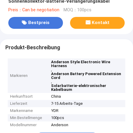
Sonnenkollektor-Batterie-Verlängerungskabel
Preis：Can be negotiation
MOQ：100pcs
Bestpreis
Kontakt
Produkt-Beschreibung
Anderson Style Electronic Wire
Harness
,
Anderson Battery Powered Extension
Markieren
Cord
,
Solarbatterie-elektronischer
Kabelbaum
Herkunftsort
China
Lieferzeit
7-15 Arbeits-Tage
Markenname
YDR
Min Bestellmenge
100pcs
Modellnummer
Anderson