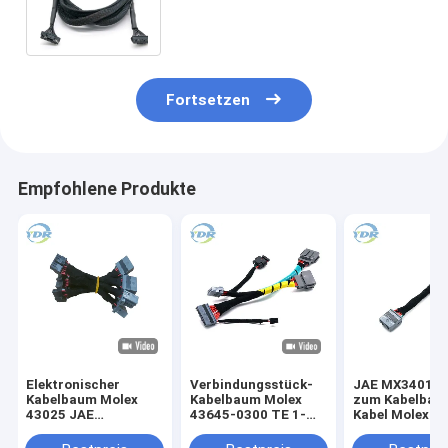
Verbindungsstück-zu verschalen
zwei
Fortsetzen
Empfohlene Produkte
Elektronischer
Verbindungsstück-
JAE MX34016
Kabelbaum Molex
Kabelbaum Molex
zum Kabelbau
43025 JAE
43645-0300 TE 1-
Kabel Molex 4
MX34016SF1 1400
1456426-5 JAE
1400
Verbindungsstück
MX34020PF1 Kabel