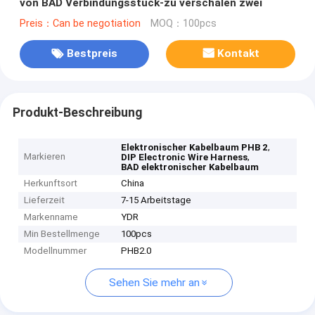
von BAD Verbindungsstück-zu verschalen zwei
Preis：Can be negotiation
MOQ：100pcs
Bestpreis
Kontakt
Produkt-Beschreibung
,
Elektronischer Kabelbaum PHB 2
Markieren
,
DIP Electronic Wire Harness
BAD elektronischer Kabelbaum
Herkunftsort
China
Lieferzeit
7-15 Arbeitstage
Markenname
YDR
Min Bestellmenge
100pcs
Modellnummer
PHB2.0
Sehen Sie mehr an