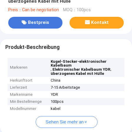
überzogenes Kabel mit Hülle
Preis：Can be negotiation
MOQ：100pcs
Bestpreis
Kontakt
Produkt-Beschreibung
Kugel-Stecker-elektronischer
Kabelbaum
Markieren
,
,
Elektronischer Kabelbaum YDR
überzogenes Kabel mit Hülle
Herkunftsort
China
Lieferzeit
7-15 Arbeitstage
Markenname
YDR
Min Bestellmenge
100pcs
Modellnummer
kabel
Sehen Sie mehr an