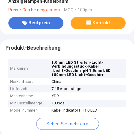
Anzeigelampen-Kabelbaum
Preis：Can be negotiation
MOQ：100pcs
Bestpreis
Kontakt
Produkt-Beschreibung
1.0mm LED Streifen-Licht-
Verbindungsstück-Kabel
Markieren
,
,
Licht-Geschirr pH 1.0mm LED
180mm LED Licht-Geschirr
Herkunftsort
China
Lieferzeit
7-15 Arbeitstage
Markenname
YDR
Min Bestellmenge
100pcs
Modellnummer
Kabel Indikator PH1.0 LED
Sehen Sie mehr an