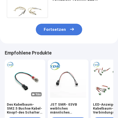
Anzeigelampen-Kabelbaum
Fortsetzen
Empfohlene Produkte
Des Kabelbaum-
JST SMR- 03VB
LED-Anzeigel
SM2.5 Buchse Kabel-
weibliches
Kabelbaum-
Knopf-des Schalter-
männliches
Verbindungss
JST SMR-03VB
Verbindungsstück-
verkabeln XHP