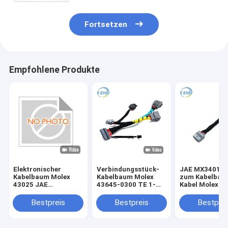
Fortsetzen
Empfohlene Produkte
Elektronischer
Verbindungsstück-
JAE MX34016
Kabelbaum Molex
Kabelbaum Molex
zum Kabelbau
43025 JAE
43645-0300 TE 1-
Kabel Molex 4
MX34016SF1 1400
1456426-5 JAE
1400
Verbindungsstück
MX34020PF1 Kabel
Bestpreis
Bestpreis
Bestprei