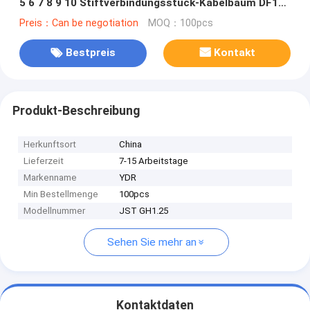
5 6 7 8 9 10 Stiftverbindungsstück-Kabelbaum DF13
Stecker für UAV-Daten-Kabel-Stromversorgung
Preis：Can be negotiation
MOQ：100pcs
Bestpreis
Kontakt
Produkt-Beschreibung
Herkunftsort
China
Lieferzeit
7-15 Arbeitstage
Markenname
YDR
Min Bestellmenge
100pcs
Modellnummer
JST GH1.25
Sehen Sie mehr an
Kontaktdaten