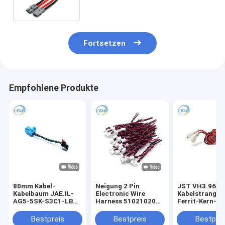
Connectors 40A 600V
Fortsetzen
Empfohlene Produkte
80mm Kabel-
Neigung 2 Pin
JST VH3.96m
Kabelbaum JAE.IL-
Electronic Wire
Kabelstrang d
AG5-5SK-S3C1-LB
Harness 510210200
Ferrit-Kern-Ka
zu APH.10142348-
Molex 1.25mm
VHR-2N
004IF
konservierte
Bestpreis
Bestpreis
Bestprei
Verbindungsstück
kupfernes 120mm