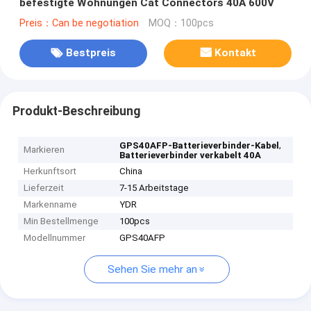
befestigte Wohnungen Cat Connectors 40A 600V
Preis：Can be negotiation
MOQ：100pcs
Bestpreis
Kontakt
Produkt-Beschreibung
,
GPS40AFP-Batterieverbinder-Kabel
Markieren
Batterieverbinder verkabelt 40A
Herkunftsort
China
Lieferzeit
7-15 Arbeitstage
Markenname
YDR
Min Bestellmenge
100pcs
Modellnummer
GPS40AFP
Sehen Sie mehr an