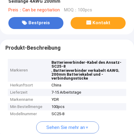
Seillänge 4AWG 200mm
Preis：Can be negotiation
MOQ：100pcs
Bestpreis
Kontakt
Produkt-Beschreibung
Batterieverbinder-Kabel des Ansatz-
SC25-8
Markieren
,
,
Batterieverbinder verkabelt 4AWG
200mm Batteriekabel und -
verbindungsstücke
Herkunftsort
China
Lieferzeit
7-15 Arbeitstage
Markenname
YDR
Min Bestellmenge
100pcs
Modellnummer
SC25-8
Sehen Sie mehr an