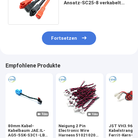
Ansatz-SC25-8 verkabelt
Seillänge 4AWG 200mm
Fortsetzen
Empfohlene Produkte
80mm Kabel-
Neigung 2 Pin
JST VH3.96m
Kabelbaum JAE.IL-
Electronic Wire
Kabelstrang d
AG5-5SK-S3C1-LB
Harness 510210200
Ferrit-Kern-Ka