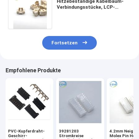
Hitzebeständige Kabelbaum-
Verbindungsstücke, LCP-
Stecker Pin Ph 1
Verbindungsstück 25
Fortsetzen
Empfohlene Produkte
PVC-Kupferdraht-
39281203
4.2mm Neigun
Geschirr-
Stromkreise
Molex Pin Hea