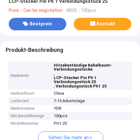
LCP-Stecker Pin Ph 1 Verbindungsstück 25
Preis：Can be negotiation
MOQ：100pcs
Bestpreis
Kontakt
Produkt-Beschreibung
Hitzebeständige Kabelbaum-
Verbindungsstücke
,
Markieren
LCP-Stecker Pin Ph 1
Verbindungsstück 25
,
Verbindungsstück Ph1 25
Herkunftsort
China
Lieferzeit
7-15 Arbeitstage
Markenname
YDR
Min Bestellmenge
100pcs
Modellnummer
PH1.25
Sehen Sie mehr an