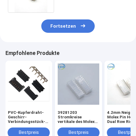
Fortsetzen
Empfohlene Produkte
PVC-Kupferdraht-
39281203
4.2mm Neigun
Geschirr-
Stromkreise
Molex Pin Hea
Verbindungsstück-
vertikale des Molex-
Dual Row Righ
alternativer
Titel-
angeln Molex
Behälter-Sockel
Verbindungsstück-
26013119 Mol
Bestpreis
Bestpreis
Bestprei
5566 4.20mm
5569 Reihe