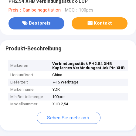
PH2.54 XHB Verbindungsstück-LCP
Preis：Can be negotiation
MOQ：100pcs
Bestpreis
Kontakt
Produkt-Beschreibung
,
Verbindungsstück PH2.54 XHB
Markieren
Kupfernes Verbindungsstück Pin XHB
Herkunftsort
China
Lieferzeit
7-15 Werktage
Markenname
YDR
Min Bestellmenge
100pcs
Modellnummer
XHB 2,54
Sehen Sie mehr an