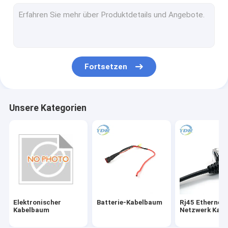
Batterieverbinder-Kabel
Flachkabel IDC
Seriendaten-Kabel
Fortsetzen
Schalter-und Ausgang-Verdrahtung
LED-Anzeigelampen-Kabelbaum
Unsere Kategorien
Platten-Berg-Kabel
Elektrischer Jumper Wire
Kabelbaum-Verbindungsstücke
Stromkreis-Leiterplatten-Verbinder
Elektronischer
Batterie-Kabelbaum
Rj45 Ethernet-
Batterieverbinder-Behälter-Stecker
Kabelbaum
Netzwerk Kabe