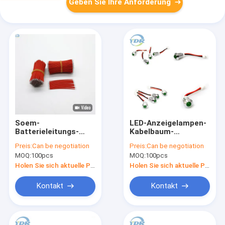
Geben Sie Ihre Anforderung
Soem-
LED-Anzeigelampen-
Batterieleitungs-
Kabelbaum-
elektronischer
Verbindungsstück
Preis:
Can be negotiation
Preis:
Can be negotiation
Kabelbaum, roter
verkabeln XHP-2
MOQ:
100pcs
MOQ:
100pcs
konservierter
XH2.5
Kupferdraht
Terminalwohnung
Holen Sie sich aktuelle Preis
Holen Sie sich aktuelle Preis
Kontakt
Kontakt