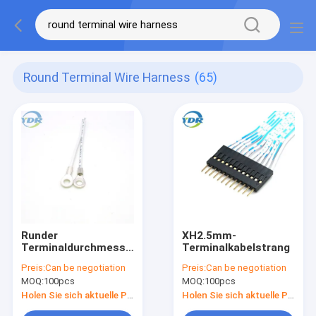
Round Terminal Wire Harness
(65)
Runder
XH2.5mm-
Terminaldurchmesser
Terminalkabelstrang
des Kabelbaum-
Preis:
Can be negotiation
Preis:
Can be negotiation
4.2mm mit Kreisloch
MOQ:
100pcs
MOQ:
100pcs
Holen Sie sich aktuelle Preis
Holen Sie sich aktuelle Preis