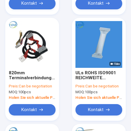
Kontakt
Kontakt
820mm
ULs ROHS ISO9001
Terminalverbindungsstück-
REICHWEITE
Kräuselungskabelstrang
Terminalverbindungsstüc
Preis:
Can be negotiation
Preis:
Can be negotiation
Soem-ODM-Kabel
des Kabelbaum-
MOQ:
100pcs
MOQ:
100pcs
Kabel-2,0
Holen Sie sich aktuelle Preis
Holen Sie sich aktuelle Preis
Kontakt
Kontakt