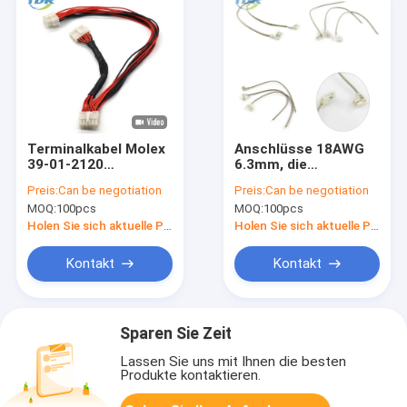
Terminalkabel Molex
Anschlüsse 18AWG
39-01-2120
6.3mm, die
Kabelstrang-5557
Verbindungsstück
Preis:
Can be negotiation
Preis:
Can be negotiation
des Kabelbaum-
MOQ:
100pcs
MOQ:
100pcs
W/Flag-Shaped
unterbringen
Holen Sie sich aktuelle Preis
Holen Sie sich aktuelle Preis
Kontakt
Kontakt
Sparen Sie Zeit
Lassen Sie uns mit Ihnen die besten
Produkte kontaktieren.