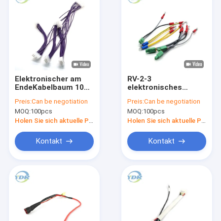
Elektronischer am
RV-2-3
EndeKabelbaum 1007
elektronisches
18AWG Molex 5557
Terminalverbindungsstüc
Preis:
Can be negotiation
Preis:
Can be negotiation
kundengerecht
des Kabelbaum-
MOQ:
100pcs
MOQ:
100pcs
FDD1.25-110 des
Kabel-KF2EDGKN
Holen Sie sich aktuelle Preis
Holen Sie sich aktuelle Preis
Kontakt
Kontakt
Haus
Produkte
Über uns