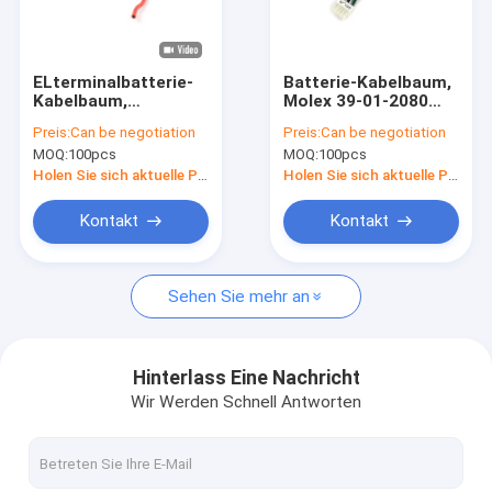
Fabrik-Ausflug
Treten Sie mit uns in Verbindung
ELterminalbatterie-
Batterie-Kabelbaum,
Kabelbaum,
Molex 39-01-2080
Fordern Sie ein Zitat
elektrische
5557 4.2mm
Preis:
Can be negotiation
Preis:
Can be negotiation
Leitungen UL1007
elektrisches am
MOQ:
100pcs
MOQ:
100pcs
18AWG
Endedrahtseil
VR
Holen Sie sich aktuelle Preis
Holen Sie sich aktuelle Preis
Kontakt
Kontakt
Elektronischer Kabelbaum
Sehen Sie mehr an
Batterie-Kabelbaum
Rj45 Ethernet-Netzwerk Kabel
Hinterlass Eine Nachricht
Wir Werden Schnell Antworten
LVDS-Anzeigen-Kabel
DC-Stromadapter-Kabel