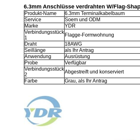
6.3mm Anschlüsse verdrahten W/Flag-Shape
Produkt-Name
6.3mm Terminalkabelbaum
Service
Soem und ODM
Marke
YDR
Verbindungsstück
Flagge-Formwohnung
1
Draht
18AWG
Seillänge
als Ihr Antrag
Anwendung
Ausrüstung
Probe
Verfügbar
Verbindungsstück
Abgestreift und konserviert
2
Farbe
Grau, als Ihr Antrag