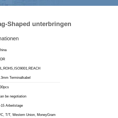
ag-Shaped unterbringen
mationen
hina
YDR
L,ROHS,ISO9001,REACH
.3mm Terminalkabel
00pcs
an be negotiation
-15 Arbeitstage
/C, T/T, Western Union, MoneyGram