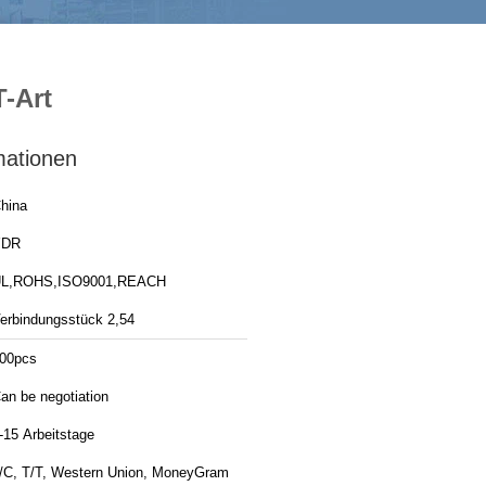
-Art
mationen
hina
YDR
L,ROHS,ISO9001,REACH
erbindungsstück 2,54
00pcs
an be negotiation
-15 Arbeitstage
/C, T/T, Western Union, MoneyGram