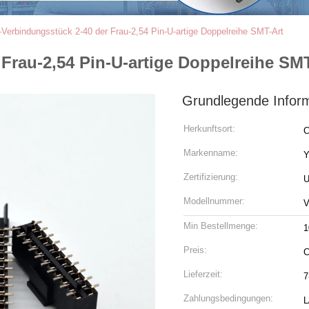
erbindungsstück 2-40 der Frau-2,54 Pin-U-artige Doppelreihe SMT-Art
rau-2,54 Pin-U-artige Doppelreihe SMT
Grundlegende Infor
Herkunftsort:
C
Markenname:
Zertifizierung:
U
Modellnummer:
V
Min Bestellmenge:
1
Preis:
C
Lieferzeit:
7
Zahlungsbedingungen:
L