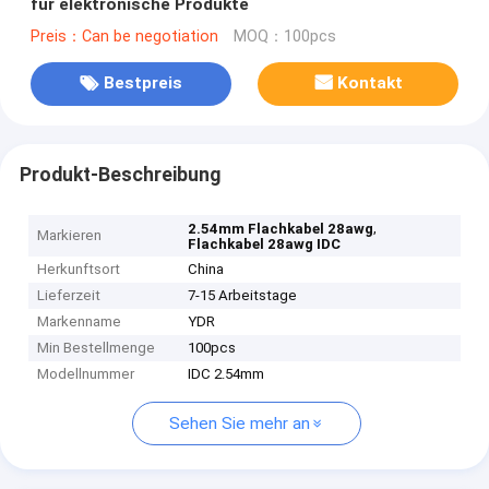
für elektronische Produkte
Preis：Can be negotiation
MOQ：100pcs
Bestpreis
Kontakt
Produkt-Beschreibung
,
2.54mm Flachkabel 28awg
Markieren
Flachkabel 28awg IDC
Herkunftsort
China
Lieferzeit
7-15 Arbeitstage
Markenname
YDR
Min Bestellmenge
100pcs
Modellnummer
IDC 2.54mm
Sehen Sie mehr an