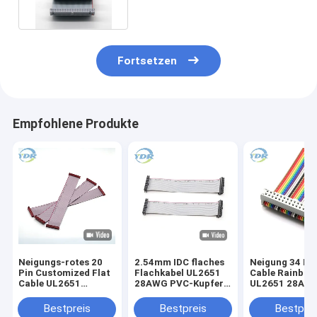
Fortsetzen
Empfohlene Produkte
Neigungs-rotes 20
2.54mm IDC flaches
Neigung 34 Pin
Pin Customized Flat
Flachkabel UL2651
Cable Rainbow
Cable UL2651
28AWG PVC-Kupfer-
UL2651 28AWG
28AWG IDC 2.54mm
materieller
2,54
PVC-Kupfer-
Kabelbaum
Bestpreis
Bestpreis
Bestprei
Material