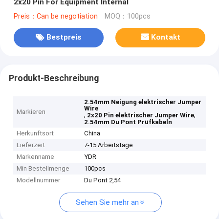
2x20 Pin For Equipment Internal
Preis：Can be negotiation
MOQ：100pcs
Bestpreis
Kontakt
Produkt-Beschreibung
2.54mm Neigung elektrischer Jumper
Wire
Markieren
,
,
2x20 Pin elektrischer Jumper Wire
2.54mm Du Pont Prüfkabeln
Herkunftsort
China
Lieferzeit
7-15 Arbeitstage
Markenname
YDR
Min Bestellmenge
100pcs
Modellnummer
Du Pont 2,54
Sehen Sie mehr an