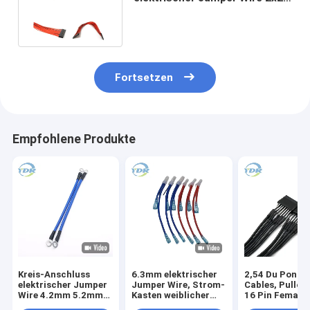
Pin For Equipment Internal
Fortsetzen
Empfohlene Produkte
Kreis-Anschluss
6.3mm elektrischer
2,54 Du Pont 
elektrischer Jumper
Jumper Wire, Strom-
Cables, Pullov
Wire 4.2mm 5.2mm
Kasten weiblicher
16 Pin Female
für elektrischen
Jumper Cables
Electrical Wir