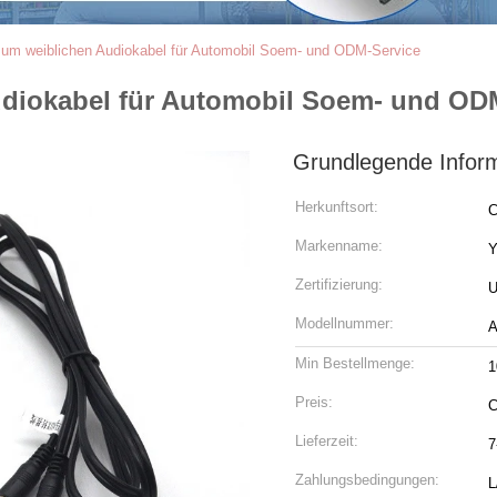
m weiblichen Audiokabel für Automobil Soem- und ODM-Service
iokabel für Automobil Soem- und OD
Grundlegende Infor
Herkunftsort:
C
Markenname:
Zertifizierung:
U
Modellnummer:
A
Min Bestellmenge:
1
Preis:
C
Lieferzeit:
7
Zahlungsbedingungen:
L