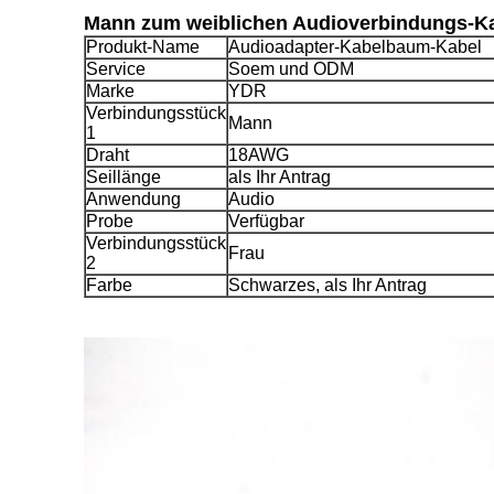
Mann zum weiblichen Audioverbindungs-K
Produkt-Name
Audioadapter-Kabelbaum-Kabel
Service
Soem und ODM
Marke
YDR
Verbindungsstück
Mann
1
Draht
18AWG
Seillänge
als Ihr Antrag
Anwendung
Audio
Probe
Verfügbar
Verbindungsstück
Frau
2
Farbe
Schwarzes, als Ihr Antrag