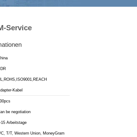
M-Service
mationen
hina
YDR
L,ROHS,ISO9001,REACH
dapter-Kabel
00pcs
an be negotiation
-15 Arbeitstage
/C, T/T, Western Union, MoneyGram