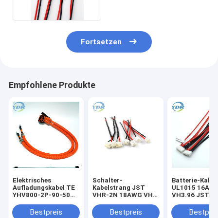
Fortsetzen
Empfohlene Produkte
Elektrisches
Schalter-
Batterie-Kabe
Aufladungskabel TE
Kabelstrang JST
UL1015 16AW
YHV800-2P-90-50M-
VHR-2N 18AWG VH
VH3.96 JST V
A HVP-800 EV
3.96mm
Bestpreis
Bestpreis
Bestprei